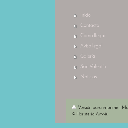
Inicio
Contacto
Cómo llegar
Aviso legal
Galería
San Valentín
Noticias
Versión para imprimir
|
Map
© Floristeria Art-viu